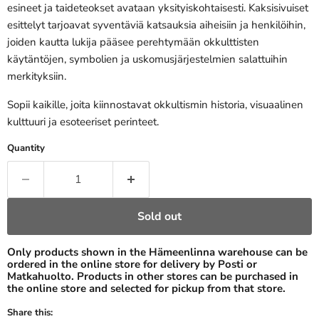
esineet ja taideteokset avataan yksityiskohtaisesti. Kaksisivuiset
esittelyt tarjoavat syventäviä katsauksia aiheisiin ja henkilöihin,
joiden kautta lukija pääsee perehtymään okkulttisten
käytäntöjen, symbolien ja uskomusjärjestelmien salattuihin
merkityksiin.
Sopii kaikille, joita kiinnostavat okkultismin historia, visuaalinen
kulttuuri ja esoteeriset perinteet.
Quantity
Sold out
Only products shown in the Hämeenlinna warehouse can be
ordered in the online store for delivery by Posti or
Matkahuolto. Products in other stores can be purchased in
the online store and selected for pickup from that store.
Share this: