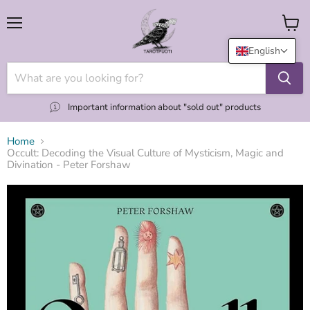
Menu
View
cart
English
Important information about "sold out" products
Home
Occult: Decoding the Visual Culture of Mysticism, Magic and
Divination - Peter Forshaw