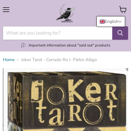
Menu
View
cart
English
Important information about "sold out" products
Home
Joker Tarot - Corrado Ro i- Pietro Alligo