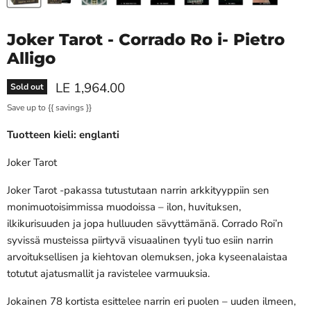
Joker Tarot - Corrado Ro i- Pietro
Alligo
Current price
LE 1,964.00
Sold out
Save up to
{{ savings }}
Tuotteen kieli: englanti
Joker Tarot
Joker Tarot -pakassa tutustutaan narrin arkkityyppiin sen
monimuotoisimmissa muodoissa – ilon, huvituksen,
ilkikurisuuden ja jopa hulluuden sävyttämänä. Corrado Roi’n
syvissä musteissa piirtyvä visuaalinen tyyli tuo esiin narrin
arvoituksellisen ja kiehtovan olemuksen, joka kyseenalaistaa
totutut ajatusmallit ja ravistelee varmuuksia.
Jokainen 78 kortista esittelee narrin eri puolen – uuden ilmeen,