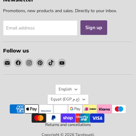
Promotions, new products and sales. Directly to your inbox.
Sign up
Email address
Follow us
Email
Find
Find
Find
Find
Find
Tarotpuoti
us
us
us
us
us
on
on
on
on
on
Facebook
Instagram
Pinterest
TikTok
YouTube
Language
English
Country
Egypt
(EGP ج.م)
Returns and cancellations
Copyright © 2026 Tarotpuoti.